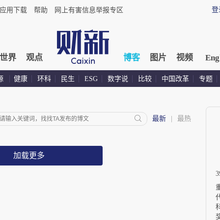
登
应用下载
帮助
网上有害信息举报专区
世界
观点
博客
图片
视频
Eng
源
健康
环科
民生
ESG
数字说
比较
中国改革
专题
最新
|
最热
加载更多