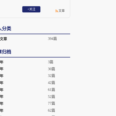
中短篇集《宇宙墓碑》、长篇《2066之西
行漫记》《让我们一起寻找外星人》等。
+关注
文章
人分类
394篇
文章
章归档
3篇
8年
30篇
7年
32篇
6年
42篇
5年
61篇
4年
52篇
3年
77篇
2年
62篇
1年