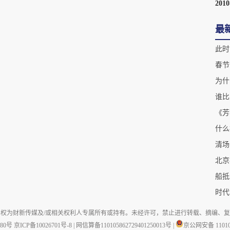
201
最
此时
春节
为什
谁比
​《
什么
清场
北京
船抵
时代
权为财新传媒及/或相关权利人专属所有或持有。未经许可，禁止进行转载、摘编、
880号
京ICP备10026701号-8
|
网信算备110105862729401250013号
|
京公网安备 110105