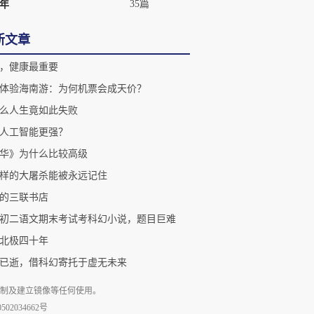
35篇
0年
新文章
，健康最重要
体验海南游：为何机票会成天价？
么人生竟如此失败
人工智能更强？
芳华》为什么比较高级
样的大屠杀能被永远记住
的三联书店
初二语文期末考试考科幻小说，题目巨难
北极四十年
已逝，借科幻寄托于虚无未来
复制及建立镜像等任何使用。
02034662号